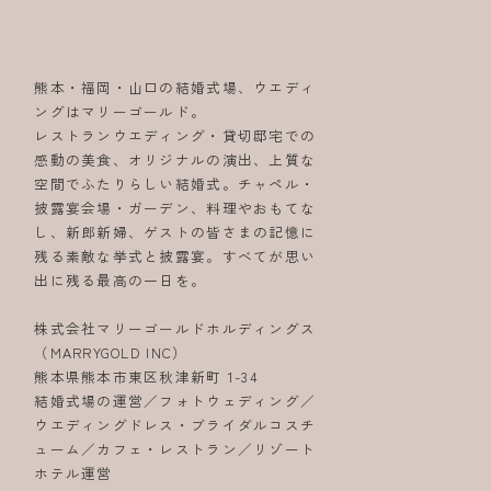
熊本・福岡・山口の結婚式場、ウエディ
ングはマリーゴールド。
レストランウエディング・貸切邸宅での
感動の美食、オリジナルの演出、上質な
空間でふたりらしい結婚式。チャペル・
披露宴会場・ガーデン、料理やおもてな
し、新郎新婦、ゲストの皆さまの記憶に
残る素敵な挙式と披露宴。すべてが思い
出に残る最高の一日を。
株式会社マリーゴールドホルディングス
（MARRYGOLD INC）
熊本県熊本市東区秋津新町 1-34
結婚式場の運営／フォトウェディング／
ウエディングドレス・ブライダルコスチ
ューム／カフェ・レストラン／リゾート
ホテル運営