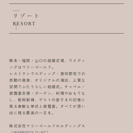
リゾート
RESORT
熊本・福岡・山口の結婚式場、ウエディ
ングはマリーゴールド。
レストランウエディング・貸切邸宅での
感動の美食、オリジナルの演出、上質な
空間でふたりらしい結婚式。チャペル・
披露宴会場・ガーデン、料理やおもてな
し、新郎新婦、ゲストの皆さまの記憶に
残る素敵な挙式と披露宴。すべてが思い
出に残る最高の一日を。
株式会社マリーゴールドホルディングス
（MARRYGOLD INC）