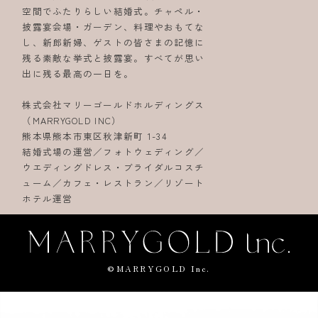
空間でふたりらしい結婚式。チャペル・
披露宴会場・ガーデン、料理やおもてな
し、新郎新婦、ゲストの皆さまの記憶に
残る素敵な挙式と披露宴。すべてが思い
出に残る最高の一日を。
株式会社マリーゴールドホルディングス
（MARRYGOLD INC）
熊本県熊本市東区秋津新町 1-34
結婚式場の運営／フォトウェディング／
ウエディングドレス・ブライダルコスチ
ューム／カフェ・レストラン／リゾート
ホテル運営
©MARRYGOLD Inc.