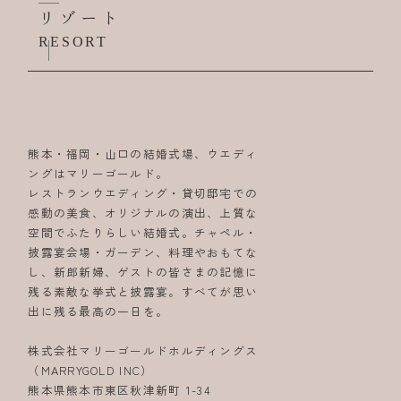
リゾート
RESORT
熊本・福岡・山口の結婚式場、ウエディ
ングはマリーゴールド。
レストランウエディング・貸切邸宅での
感動の美食、オリジナルの演出、上質な
空間でふたりらしい結婚式。チャペル・
披露宴会場・ガーデン、料理やおもてな
し、新郎新婦、ゲストの皆さまの記憶に
残る素敵な挙式と披露宴。すべてが思い
出に残る最高の一日を。
株式会社マリーゴールドホルディングス
（MARRYGOLD INC）
熊本県熊本市東区秋津新町 1-34