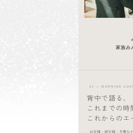
家族み
01 — MORNING COA
背中で語る、
これまでの時
これからのエ
お父様・祖父様・主賓な