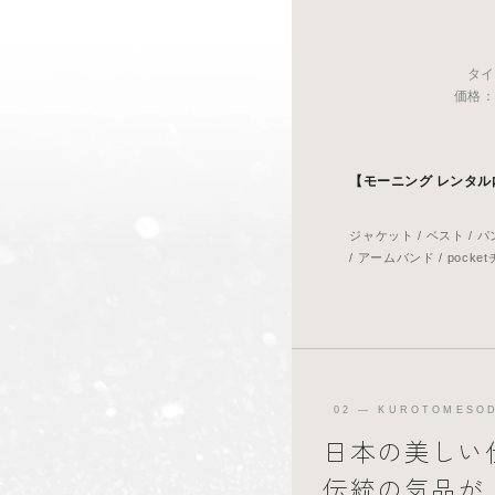
タイ
価格：税
【モーニング レンタル
ジャケット / ベスト / 
/ アームバンド / pocke
02 — KUROTOMESO
日本の美しい
伝統の気品が