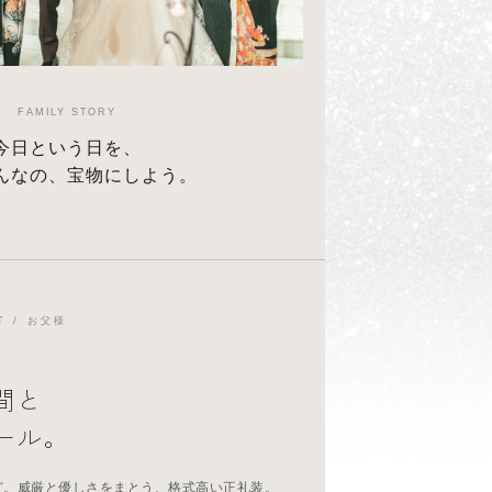
FAMILY STORY
今日という日を、
んなの、宝物にしよう。
T / お父様
間と
ール。
ど。威厳と優しさをまとう、格式高い正礼装。