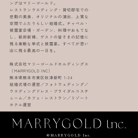
ングはマリーゴールド。
レストランウエディング・貸切邸宅での
感動の美食、オリジナルの演出、上質な
空間でふたりらしい結婚式。チャペル・
披露宴会場・ガーデン、料理やおもてな
し、新郎新婦、ゲストの皆さまの記憶に
残る素敵な挙式と披露宴。すべてが思い
出に残る最高の一日を。
株式会社マリーゴールドホルディングス
（MARRYGOLD INC）
熊本県熊本市東区秋津新町 1-34
結婚式場の運営／フォトウェディング／
ウエディングドレス・ブライダルコスチ
ューム／カフェ・レストラン／リゾート
ホテル運営
©MARRYGOLD Inc.