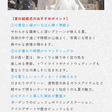
【夏の結婚式のおすすめポイント】
①≪青空と緑がいちばん輝く季節≫
やわらかな陽射しと深いグリーンが映える夏。
自然の中で過ごす時間が心地よく、写真にも明るく
爽やかな表情が残せます。
②≪夕暮れの時間がロマンティック≫
日が長い夏は、ゆっくりと移りゆく空の色を
楽しめる季節。トワイライトやナイトウェディングも
夏ならではの美しさに包まれます。
③≪夏らしいコーディネートが映える≫
ひまわりやグリーン、透明感のあるガラスアイテムなど
軽やかで明るいテーマがよく似合うのも夏の魅力。
④≪ゲストと楽しむ演出が豊富≫
ガーデンでのビュッフェやドリンクステーション、
アイスデザートや屋台ビュッフェなど