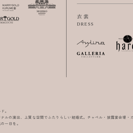
衣裳
DRESS
ルド。
ジナルの演出、上質な空間でふたりらしい結婚式。チャペル・披露宴会場・
高の一日を。