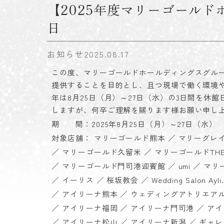
【2025年度マリーゴール
日
お知らせ
2025.08.17
この度、マリーゴールドホールディングスグル
提供することを目的とし、且つ現場で働く環境
年は8月25日（月）～27日（水）の3日間を
しますが、何卒ご理解を賜ります様お願い申し
期 間：2025年8月25日（月）～27日（水）
対象店舗： マリーゴールド熊本 ／ マリーグレ
／ マリーゴールド久留米 ／ マリーゴールドTHE B
／ マリーゴールド門司港迎賓館 ／ umi ／ マ
／ イーリス ／ 桜坂教会 ／ Wedding Salon Ayli.
／ アイリーナ熊本 ／ ウェディングアトリエア
／ アイリーナ福岡 ／ アイリーナ門司港 ／ ア
／ アイリーナ松山 ／ アイリーナ新潟 ／ ギャ