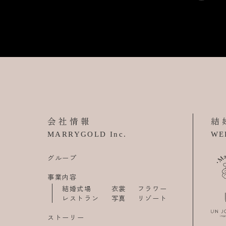
会社情報
結
MARRYGOLD Inc.
WE
グループ
事業内容
結婚式場
衣裳
フラワー
レストラン
写真
リゾート
ストーリー