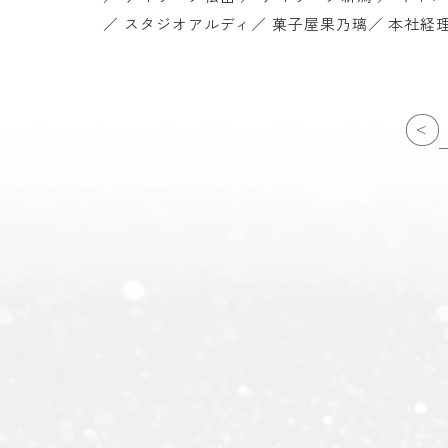
／ スタジオアルディ／ 菓子屋果乃璃／ 本社経
<