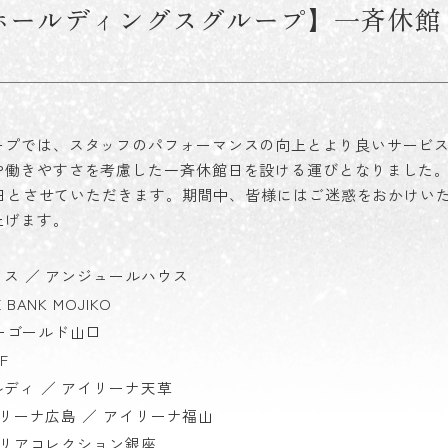
ドホールディングスグループ】一斉休館
ープでは、スタッフのパフォーマンスの向上とより良いサービ
や働きやすさを考慮した一斉休館日を設ける運びとなりました
休館日とさせていただきます。期間中、皆様にはご迷惑をおかけい
上げます。
イス ／ アンジュールハウス
ANK MOJIKO
リーゴールド山口
F
ルディ ／ アイリーナ天草
イリーナ広島 ／ アイリーナ福山
レリアコレクション銀座