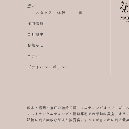
想い
スタッフ
体験
食
採用情報
会社概要
お知らせ
コラム
プライバシーポリシー
熊本・福岡・山口の結婚式場、ウエディングはマリーゴー
レストランウエディング・貸切邸宅での感動の美食、オリ
記憶に残る素敵な挙式と披露宴。すべてが思い出に残る最