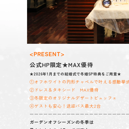
<PRESENT>
公式HP限定★MAX優待
★2026年1月までの結婚式で冬婚SP特典をご用意★
①オフホワイトの円形チャペルで叶える感動挙
②ドレス＆タキシード MAX優待
③冬限定のオリジナルデザートビュッフェ
④ゲストも安心！送迎バス最大2台
ーーーーーーーーーーーーーーーーーーーーー
ガーデンオフシーズンの冬季は