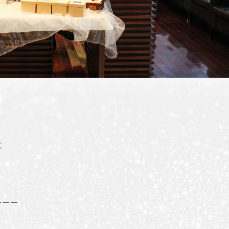
式
ーーー