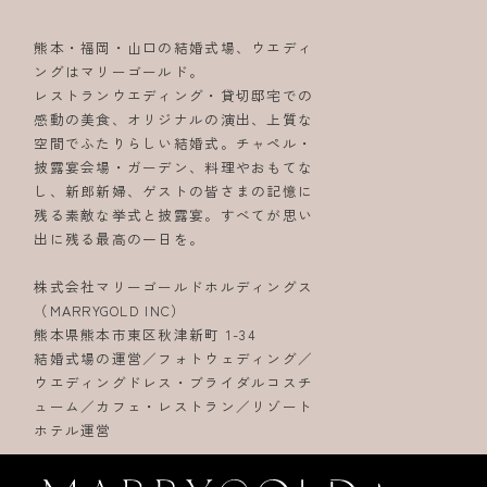
熊本・福岡・山口の結婚式場、ウエディ
ングはマリーゴールド。
レストランウエディング・貸切邸宅での
感動の美食、オリジナルの演出、上質な
空間でふたりらしい結婚式。チャペル・
披露宴会場・ガーデン、料理やおもてな
し、新郎新婦、ゲストの皆さまの記憶に
残る素敵な挙式と披露宴。すべてが思い
出に残る最高の一日を。
株式会社マリーゴールドホルディングス
（MARRYGOLD INC）
熊本県熊本市東区秋津新町 1-34
結婚式場の運営／フォトウェディング／
ウエディングドレス・ブライダルコスチ
ューム／カフェ・レストラン／リゾート
ホテル運営