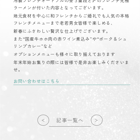
冷製フレンチオードブルの全３重段と〆のフレンチ究極
ラーメンが付いた内容となってございます。
地元食材を中心に和フレンチからご婚礼でも人気の本格
フレンチメニューまで老若男女皆様で楽しめる、
新春にふさわしい贅沢な仕上げでございます。
また
“
国産牛ホホ肉の赤ワイン煮込み
”
や
“
ポーク＆シュ
リンプカレー
”
など
オプションメニューも様々に取り揃えております
年末年始お集りの際には皆様で是非お楽しみくださいま
せ。
お問い合わせはこちら
<
>
記事一覧へ