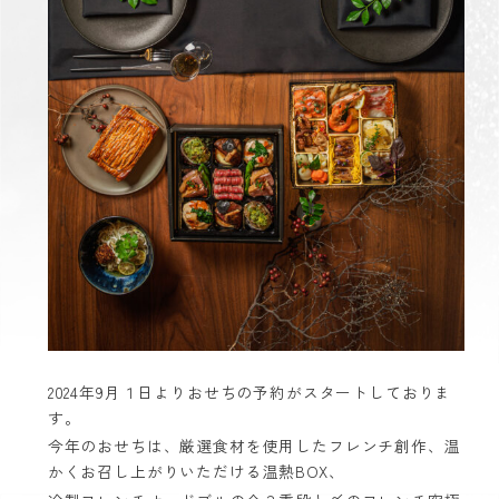
2024
年
9
月１日よりおせちの予約がスタートしておりま
す。
今年のおせちは、厳選食材を使用したフレンチ創作、温
かくお召し上がりいただける温熱
BOX
、