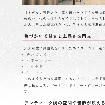
甘すぎない可愛さと、落ち着いた上品さを兼ね
幅広い世代の女性から支持されており、自分ら
ふんわりした空気感の中に、きちんと感や洗練
色づかいで甘さと上品さを両立
大人可愛い雰囲気を叶えるためには、カラー選
淡いピンク
くすみカラー
アイボリー
ベージュ
このような色味を基調にすることで、甘すぎず
差し色として、ゴールド・ボルドー・グレージ
す。
アンティーク調の空間や装飾が映え