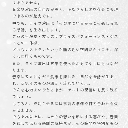
はありません。
音楽や演出の自由度が高く、ふたりらしさを存分に表現
できるのが魅力です。
中でも、ライブ演出は「その場にいるからこそ感じられ
る感動」を生み出します。
プロの生演奏・友人のサプライズパフォーマンス・ゲス
トとの一体感。
どれもレストランという距離の近い空間だからこそ、深
く心に届くものです。
また、ライブ演出は五感を使ったおもてなしにもつなが
ります。
音楽に包まれながら食事を楽しみ、自然な会話が生ま
れ、空気そのものが温かく流れていく…。
そんな心地よいひとときが、ゲストの記憶にも長く残る
でしょう。
もちろん、成功させるには事前の準備や打ち合わせも欠
かせません。
でもそれ以上に、ふたりの想いを形にする喜びや、音楽
を通して伝わる感謝の気持ちが、その時間を特別なもの