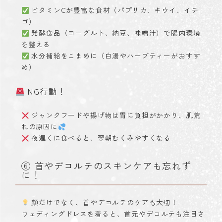
ビタミンCが豊富な食材（パプリカ、キウイ、イチ
ゴ）
発酵食品（ヨーグルト、納豆、味噌汁）で腸内環境
を整える
水分補給をこまめに（白湯やハーブティーがおすす
め）
NG行動！
ジャンクフードや揚げ物は胃に負担がかかり、肌荒
れの原因に
夜遅くに食べると、翌朝むくみやすくなる
⑥ 首やデコルテのスキンケアも忘れず
に！
顔だけでなく、首やデコルテのケアも大切！
ウェディングドレスを着ると、首元やデコルテも注目さ