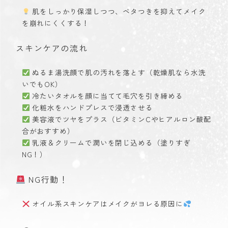
肌をしっかり保湿しつつ、ベタつきを抑えてメイク
を崩れにくくする！
スキンケアの流れ
ぬるま湯洗顔で肌の汚れを落とす（乾燥肌なら水洗
いでもOK）
冷たいタオルを顔に当てて毛穴を引き締める
化粧水をハンドプレスで浸透させる
美容液でツヤをプラス（ビタミンCやヒアルロン酸配
合がおすすめ）
乳液＆クリームで潤いを閉じ込める（塗りすぎ
NG！）
NG行動！
オイル系スキンケアはメイクがヨレる原因に