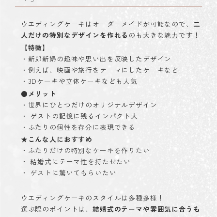
ウエディングケーキはオーダーメイドが可能なので、
二
人だけの特別なデザインを作れる
のも大きな魅力です！
【特徴】
・新郎新婦の趣味や思い出を反映したデザイン
・例えば、映画や旅行をテーマにしたケーキなど
・3Dケーキや立体ケーキなども人気
●メリット
・世界にひとつだけのオリジナルデザイン
・ ゲストの記憶に残るインパクト大
・ふたりの個性を存分に表現できる
★こんな人におすすめ
・ふたりだけの特別なケーキを作りたい
・ 結婚式にテーマ性を持たせたい
・ ゲストに驚いてもらいたい
ウエディングケーキのスタイルは多種多様！
選ぶ際のポイントは、
結婚式のテーマや雰囲気に合うも