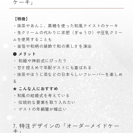
ケーキ」
【特徴】
・抹茶やあんこ、黒糖を使った和風テイストのケーキ
・生クリームの代わりに求肥（ぎゅうひ）や豆乳クリー
ムを使用することも
・金箔や和柄の装飾で和の美しさを演出
● メリット
・ 和婚や神前式にぴったり
・甘さ控えめで年配ゲストにも喜ばれる
・抹茶やほうじ茶などの日本らしいフレーバーを楽しめ
る
★ こんな人におすすめ
・和風の結婚式を考えている
・ 伝統的な要素を取り入れたい
・ ゲストの年齢層が幅広い
7. 特注デザインの「オーダーメイドケー
キ」