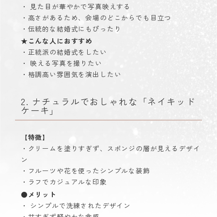
・ 見た目が華やかで写真映えする
・高さがあるため、会場のどこからでも目立つ
・伝統的な結婚式にもぴったり
★こんな人におすすめ
・正統派の結婚式をしたい
・ 映える写真を撮りたい
・格調高い雰囲気を演出したい
2. ナチュラルでおしゃれな「ネイキッド
ケーキ」
【
特徴
】
・クリームを塗りすぎず、スポンジの層が見えるデザイ
ン
・フルーツや花を使ったシンプルな装飾
・ラフでカジュアルな印象
●メリット
・ シンプルで洗練されたデザイン
・甘すぎず軽やかな食感