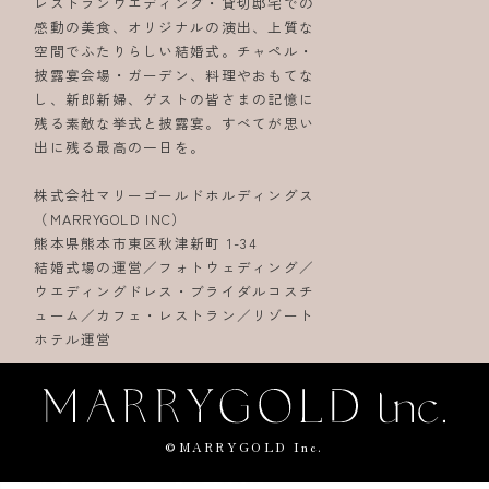
レストランウエディング・貸切邸宅での
感動の美食、オリジナルの演出、上質な
空間でふたりらしい結婚式。チャペル・
披露宴会場・ガーデン、料理やおもてな
し、新郎新婦、ゲストの皆さまの記憶に
残る素敵な挙式と披露宴。すべてが思い
出に残る最高の一日を。
株式会社マリーゴールドホルディングス
（MARRYGOLD INC）
熊本県熊本市東区秋津新町 1-34
結婚式場の運営／フォトウェディング／
ウエディングドレス・ブライダルコスチ
ューム／カフェ・レストラン／リゾート
ホテル運営
©MARRYGOLD Inc.