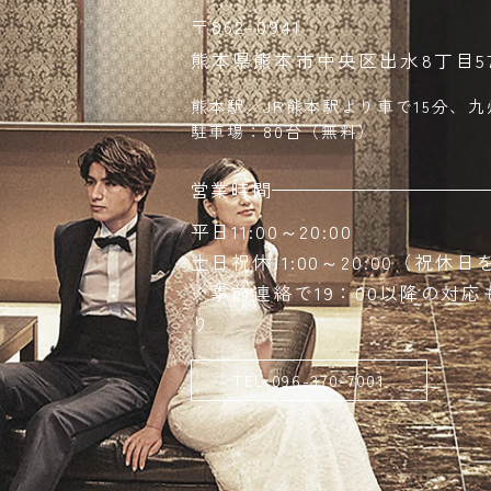
〒862-0941
熊本県熊本市中央区出水8丁目57
熊本駅／JR熊本駅より車で15分、九
駐車場：80台（無料）
営業時間
平日11:00～20:00
土日祝休11:00～20:00（祝
※事前連絡で19：00以降の対
り
TEL:096-370-7001